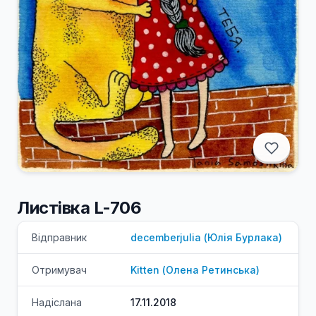
Листівка L-706
Відправник
decemberjulia
(
Юлія
Бурлака
)
Отримувач
Kitten
(
Олена
Ретинська
)
Надіслана
17.11.2018