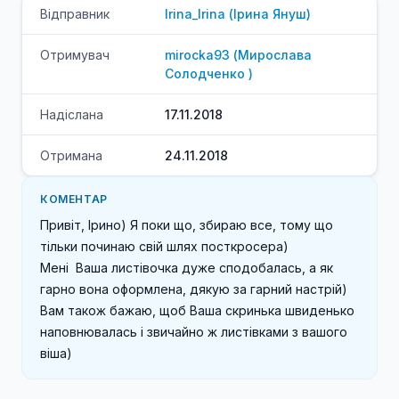
Відправник
Irina_Irina
(
Ірина
Януш
)
Отримувач
mirocka93
(
Мирослава
Солодченко
)
Надіслана
17.11.2018
Отримана
24.11.2018
КОМЕНТАР
Привіт, Ірино) Я поки що, збираю все, тому що 
тільки починаю свій шлях посткросера) 

Мені  Ваша листівочка дуже сподобалась, а як 
гарно вона оформлена, дякую за гарний настрій) 

Вам також бажаю, щоб Ваша скринька швиденько 
наповнювалась і звичайно ж листівками з вашого 
віша)