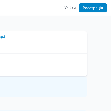
Увійти
Реєстрація
ць
)