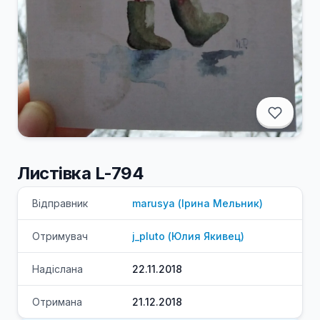
Листівка L-794
Відправник
marusya
(
Ірина
Мельник
)
Отримувач
j_pluto
(
Юлия
Якивец
)
Надіслана
22.11.2018
Отримана
21.12.2018