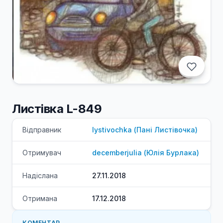
Листівка L-849
Відправник
lystivochka
(
Пані
Листівочка
)
Отримувач
decemberjulia
(
Юлія
Бурлака
)
Надіслана
27.11.2018
Отримана
17.12.2018
КОМЕНТАР