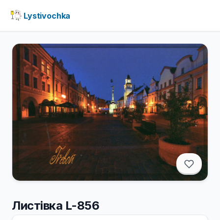
Lystivochka
Листівка L-856