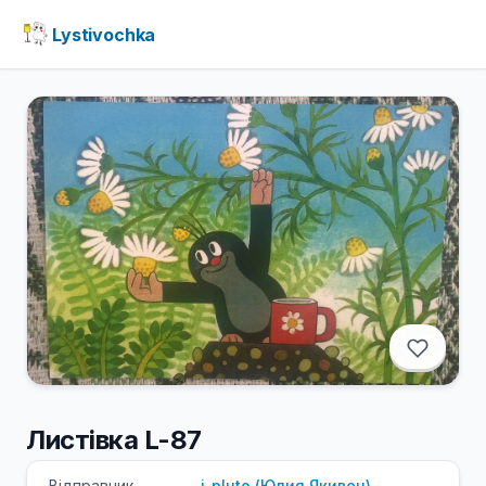
Lystivochka
Листівка L-87
Відправник
j_pluto
(
Юлия
Якивец
)