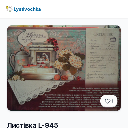
Lystivochka
1
Листівка L-945